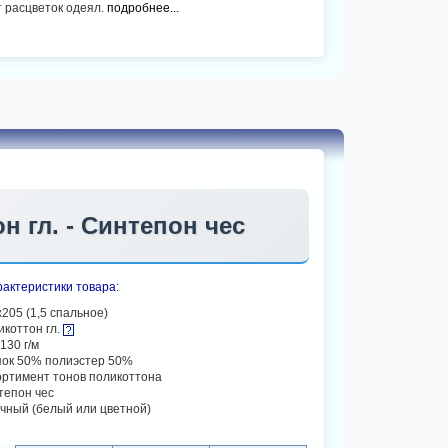
 расцветок одеял.
подробнее...
н гл. - Синтепон чес
актеристики товара:
205 (1,5 спальное)
икоттон гл.
130 г/м
пок 50% полиэстер 50%
ортимент тонов поликоттона
тепон чес
чный (белый или цветной)