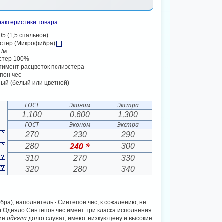
актеристики товара:
05 (1,5 спальное)
стер (Микрофибра)
г/м
стер 100%
тимент расцветок полиэстера
пон чес
ый (белый или цветной)
ГОСТ
Эконом
Экстра
1,100
0,600
1,300
ГОСТ
Эконом
Экстра
270
230
290
240 *
280
300
310
270
330
320
280
340
бра), наполнитель - Синтепон чес, к сожалению, не
 Одеяло Синтепон чес имеет три класса исполнения.
одеяла
кие
долго служат, имеют низкую цену и высокие