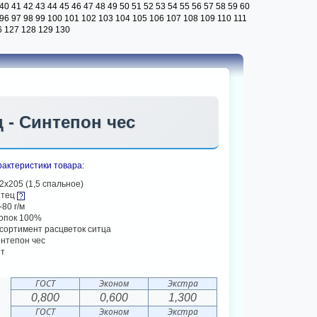
40
41
42
43
44
45
46
47
48
49
50
51
52
53
54
55
56
57
58
59
60
96
97
98
99
100
101
102
103
104
105
106
107
108
109
110
111
6
127
128
129
130
ц - Синтепон чес
актеристики товара:
2х205 (1,5 спальное)
итец
-80 г/м
опок 100%
сортимент расцветок ситца
нтепон чес
т
ГОСТ
Эконом
Экстра
0,800
0,600
1,300
ГОСТ
Эконом
Экстра