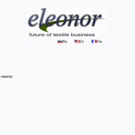
Ru
En
Fra
е-маилу