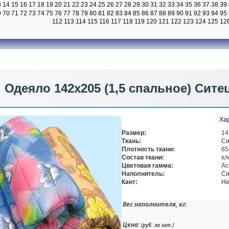
3
14
15
16
17
18
19
20
21
22
23
24
25
26
27
28
29
30
31
32
33
34
35
36
37
38
39
9
70
71
72
73
74
75
76
77
78
79
80
81
82
83
84
85
86
87
88
89
90
91
92
93
94
95
112
113
114
115
116
117
118
119
120
121
122
123
124
125
12
Одеяло 142х205 (1,5 спальное) Сите
Хар
Размер:
14
Ткань:
С
Плотность ткани:
65
Состав ткани:
хл
Цветовая гамма:
Ас
Наполнитель:
Си
Кант:
Не
Вес наполнителя, кг:
Цена:
(руб. за шт.)