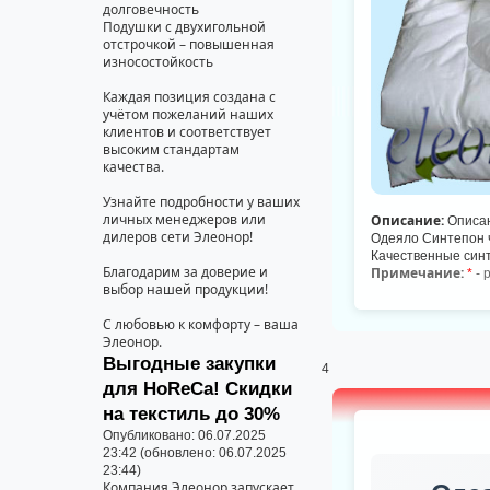
долговечность
Подушки с двухигольной
отстрочкой – повышенная
износостойкость
Каждая позиция создана с
учётом пожеланий наших
клиентов и соответствует
высоким стандартам
качества.
Узнайте подробности у ваших
личных менеджеров или
Описание:
Описани
дилеров сети Элеонор!
Одеяло Синтепон ч
Качественные син
Благодарим за доверие и
Примечание:
*
- 
выбор нашей продукции!
С любовью к комфорту – ваша
Элеонор.
Выгодные закупки
4
для HoReCa! Скидки
на текстиль до 30%
Опубликовано: 06.07.2025
23:42 (обновлено: 06.07.2025
23:44)
Компания Элеонор запускает