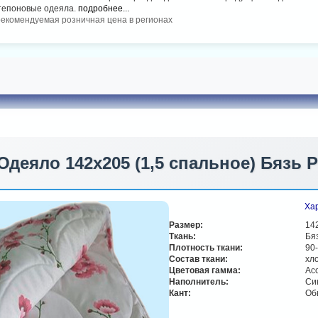
тепоновые одеяла.
подробнее...
рекомендуемая розничная цена в регионах
Одеяло 142х205 (1,5 спальное) Бязь 
Хар
Размер:
14
Ткань:
Бя
Плотность ткани:
90-
Состав ткани:
хл
Цветовая гамма:
Ас
Наполнитель:
Си
Кант:
Об