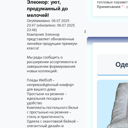
Элеонор: уют,
тепловые параметр
Примечание:
*
- 
продуманный до
мелочей!
Опубликовано: 06.07.2025
23:47 (обновлено: 06.07.2025
23:48)
3
Компания Элеонор
представляет обновлённые
линейки продукции премиум-
класса!
Мы рады сообщить о
расширении ассортимента и
Оде
завершении формирования
новых коллекций:
Пледы WellSoft –
непревзойдённый комфорт
для вашего дома
Простыни на резинке –
идеальная посадка и
удобство
Комплекты постельного белья
с простынью на резинке –
стиль и практичность
Одеяла с окантовкой бейкой –
элегантный дизайн и