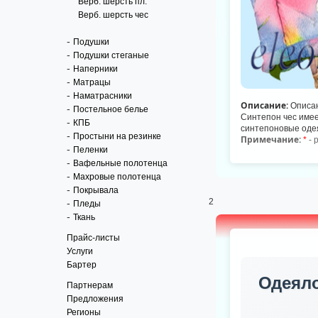
Верб. шерсть пл.
Верб. шерсть чес
-
Подушки
-
Подушки стеганые
-
Наперники
-
Матрацы
-
Наматрасники
Описание:
Описан
-
Постельное белье
Синтепон чес имее
-
КПБ
синтепоновые оде
-
Простыни на резинке
Примечание:
*
- 
-
Пеленки
-
Вафельные полотенца
-
Махровые полотенца
-
Покрывала
2
-
Пледы
-
Ткань
Прайс-листы
Услуги
Бартер
Одеяло
Партнерам
Предложения
Регионы