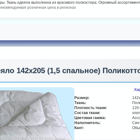
ы. Ткань одеяла выполнена из красивого полиэстера. Огромный ассортимент
рекомендуемая розничная цена в регионах
яло 142х205 (1,5 спальное) Поликотто
Хар
Размер:
142х
Ткань:
Пол
Плотность ткани:
120-
Состав ткани:
хло
Цветовая гамма:
Асс
Наполнитель:
Син
Кант:
Обы