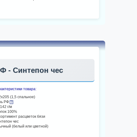
РФ - Синтепон чес
актеристики товара:
2х205 (1,5 спальное)
зь РФ
142 г/м
опок 100%
сортимент расцветок бязи
нтепон чес
ычный (белый или цветной)