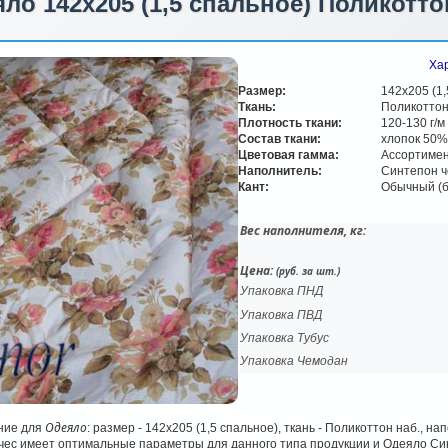
ло 142х205 (1,5 спальное) Поликотто
Хар
Размер:
142х205 (1,
Ткань:
Поликоттон
Плотность ткани:
120-130 г/м
Состав ткани:
хлопок 50%
Цветовая гамма:
Ассортимен
Наполнитель:
Синтепон ч
Кант:
Обычный (б
Вес наполнителя, кг:
Цена:
(руб. за шт.)
Упаковка ПНД
Упаковка ПВД
Упаковка Тубус
Упаковка Чемодан
Одеяло
ние для
: размер - 142х205 (1,5 спальное), ткань - Поликоттон наб., н
ес имеет оптимальные параметры для данного типа продукции и Одеяло Син