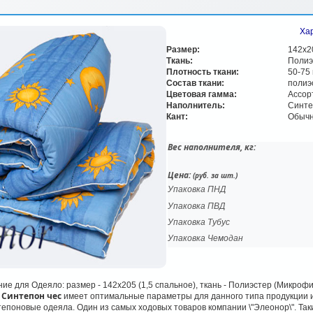
Хар
Размер:
142х2
Ткань:
Полиэ
Плотность ткани:
50-75 
Состав ткани:
полиэ
Цветовая гамма:
Ассор
Наполнитель:
Синте
Кант:
Обычн
Вес наполнителя, кг:
Цена:
(руб. за шт.)
Упаковка ПНД
Упаковка ПВД
Упаковка Тубус
Упаковка Чемодан
ие для Одеяло: размер - 142х205 (1,5 спальное), ткань - Полиэстер (Микрофи
 Синтепон чес
имеет оптимальные параметры для данного типа продукции и
епоновые одеяла. Один из самых ходовых товаров компании \"Элеонор\". Та