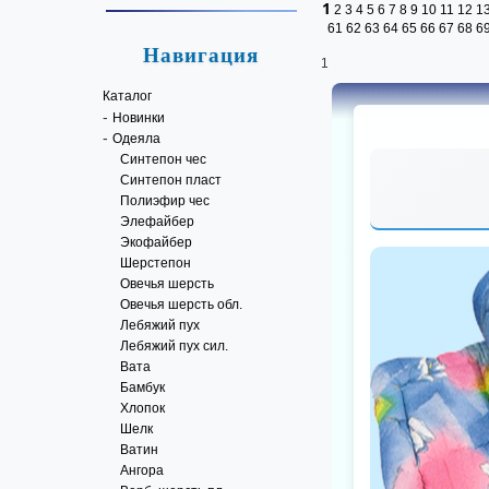
1
2
3
4
5
6
7
8
9
10
11
12
1
61
62
63
64
65
66
67
68
6
Навигация
1
Каталог
-
Новинки
-
Одеяла
Синтепон чес
Синтепон пласт
Полиэфир чес
Элефайбер
Экофайбер
Шерстепон
Овечья шерсть
Овечья шерсть обл.
Лебяжий пух
Лебяжий пух cил.
Вата
Бамбук
Хлопок
Шелк
Ватин
Ангора