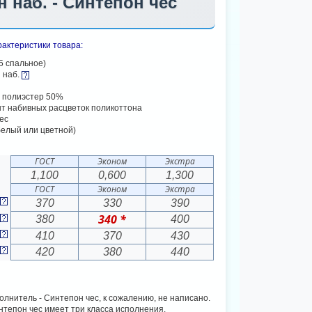
н наб. - Синтепон чес
актеристики товара:
5 спальное)
 наб.
 полиэстер 50%
т набивных расцветок поликоттона
ес
елый или цветной)
ГОСТ
Эконом
Экстра
1,100
0,600
1,300
ГОСТ
Эконом
Экстра
370
330
390
340 *
380
400
410
370
430
420
380
440
аполнитель - Синтепон чес, к сожалению, не написано.
тепон чес имеет три класса исполнения.