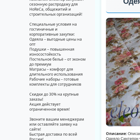
Одея
сезонную распродажу для
HoReCa, общежитий и
строительных организаций!
Специальные условия на
гостиничные и
корпоративные закупки:
Одеяла – выгодные цены на
опт
Подушки – повышенная
износостойкость
Постельное бельё – от эконом
до премиум
Матрасы – комфорт для
длительного использования
Рабочие наборы – готовые
комплекты для сотрудников
Скидки до 30% на крупные
заказы!
Акция действует
ограниченное время!
Звоните вашим менеджерам
или оставляйте заявку на
сайте!
Описание:
Быстрая доставка по всей
Описа
России!
Одеяло Синтепон ч