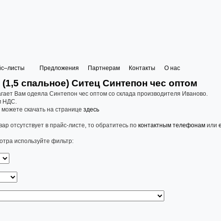
йс–листы
Предложения
Партнерам
Контакты
О нас
(1,5 спальное) Ситец Синтепон чес оптом
ает Вам одеяла Синтепон чес оптом со склада производителя Иваново.
м НДС.
 можете скачать на странице
здесь
ар отсутствует в прайс-листе, то обратитесь по
контактным телефонам
или
отра используйте фильтр: